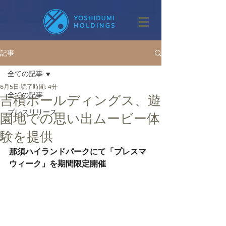
記事
全ての記事
6月5日
読了時間: 4分
全ての記事
吉積ホールディングス、遊
プレスリリース
園地での思い出ムービー体
験を提供
那須ハイランドパークにて「プレスマ
ウィーク」を期間限定開催