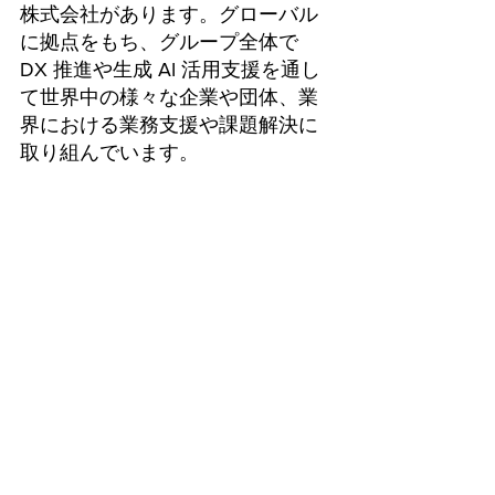
株式会社があります。グローバル
に拠点をもち、グループ全体で 
DX 推進や生成 AI 活用支援を通し
て世界中の様々な企業や団体、業
界における業務支援や課題解決に
取り組んでいます。 
お問い合わせ先 
プレスマについてのお問い合わせ
フォーム
本プレスリリースについてのお問
い合わせ 
吉積ホールディングス株式会社 経
営管理本部 ブランディング部 広報
担当
E-mail：pr@yoshidumi.com