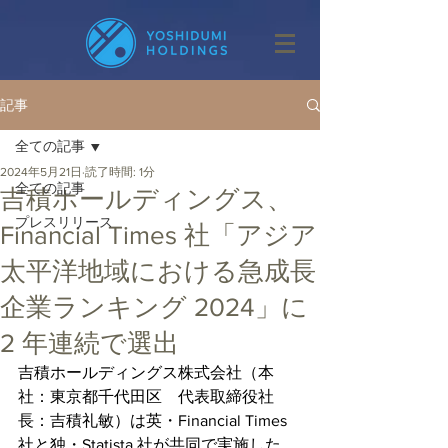
記事
全ての記事
2024年5月21日
読了時間: 1分
全ての記事
吉積ホールディングス、
プレスリリース
Financial Times 社「アジア
太平洋地域における急成長
企業ランキング 2024」に
2 年連続で選出
吉積ホールディングス株式会社（本
社：東京都千代田区　代表取締役社
長：吉積礼敏）は英・Financial Times 
社と独・Statista 社が共同で実施した、