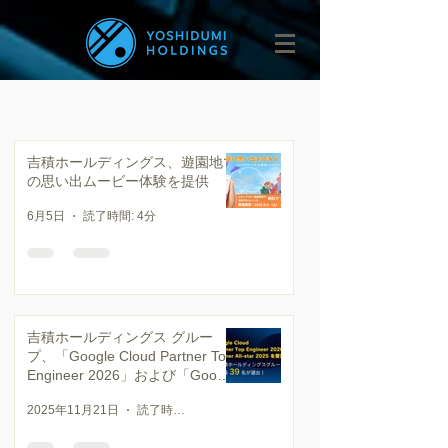
吉積ホールディングス、遊園地で
の思い出ムービー体験を提供
6月5日
読了時間: 4分
吉積ホールディングス グルー
プ、「Google Cloud Partner Top
Engineer 2026」および「Google
Cloud Partner All-stars 2025」を
2025年11月21日
読了時間: 4分
受賞〜技術とビジネスの両面でグ
ループ社員 39 名が選出 〜