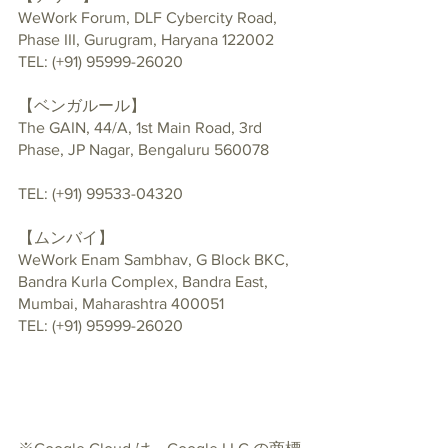
WeWork Forum, DLF Cybercity Road, 
Phase III, Gurugram, Haryana 122002
TEL: (+91) 95999-26020
【ベンガルール】
The GAIN, 44/A, 1st Main Road, 3rd 
Phase, JP Nagar, Bengaluru 560078
TEL: (+91) 99533-04320
【ムンバイ】
WeWork Enam Sambhav, G Block BKC, 
Bandra Kurla Complex, Bandra East, 
Mumbai, Maharashtra 400051
TEL: (+91) 95999-26020