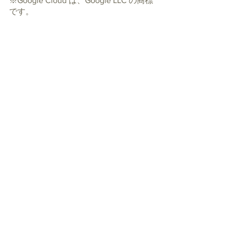
※Google Cloud は、Google LLC の商標
です。
プレスリリース
すべて表示
最新記事