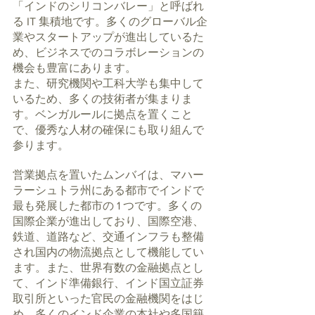
「インドのシリコンバレー」と呼ばれ
る IT 集積地です。多くのグローバル企
業やスタートアップが進出しているた
め、ビジネスでのコラボレーションの
機会も豊富にあります。
また、研究機関や工科大学も集中して
いるため、多くの技術者が集まりま
す。ベンガルールに拠点を置くこと
で、優秀な人材の確保にも取り組んで
参ります。
営業拠点を置いたムンバイは、マハー
ラーシュトラ州にある都市でインドで
最も発展した都市の 1 つです。多くの
国際企業が進出しており、国際空港、
鉄道、道路など、交通インフラも整備
され国内の物流拠点として機能してい
ます。また、世界有数の金融拠点とし
て、インド準備銀行、インド国立証券
取引所といった官民の金融機関をはじ
め、多くのインド企業の本社や多国籍