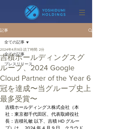
記事
全ての記事
2024年4月9日
読了時間: 2分
全ての記事
吉積ホールディングスグ
プレスリリース
ループ、2024 Google
Cloud Partner of the Year 6
冠を達成〜当グループ史上
最多受賞〜
吉積ホールディングス株式会社（本
社：東京都千代田区、代表取締役社
長：吉積礼敏 以下、吉積 HD グルー
プ）は、 2024 年 4 月 9 日、クラウド